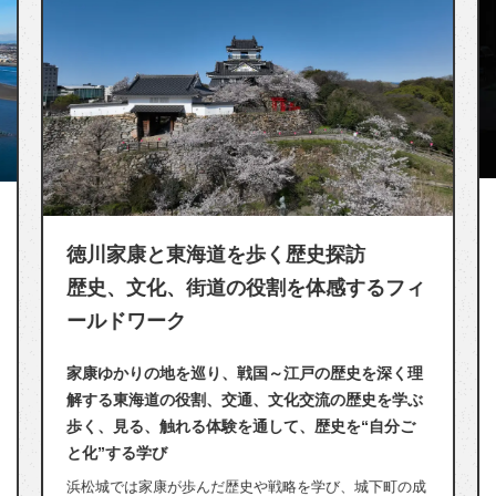
音楽のまち浜松で“音
音の仕組み、文化、
海道を歩く歴史探訪
2日間
街道の役割を体感するフィ
世界的な楽器産業を持つ浜
史・技術・文化」を体系的
巡り、戦国～江戸の歴史を深く理
み、楽器の構造、音色の違
割、交通、文化交流の歴史を学ぶ
を使った表現活動や創造的
る体験を通して、歴史を“自分ご
て、主体的な学び…
浜松市楽器博物館では世界の
歩んだ歴史や戦略を学び、城下町の成