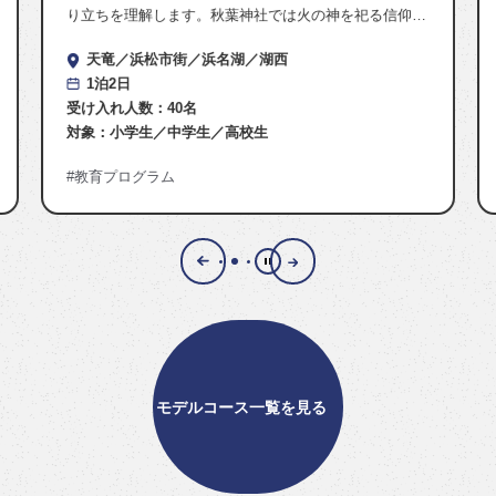
び、音の違いが生まれる背景
す。秋葉神社では火の神を祀る信仰が
ベーションロードでは楽器開
化として広がったかを知り、人々の暮
浜松市街
浜名湖
し、音づくりの奥深さに触れ
浜名湖
湖西
を学びます。新居関所では東海道の…
1泊2日
受け入れ人数：
40名
名
対象：
小学生
中学生
高校
学生
高校生
教育プログラム
モデルコース一覧を見る