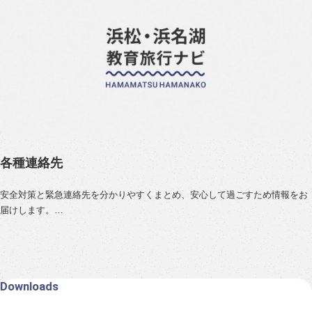
営業時間：…
各種連絡先
安全対策と緊急連絡先を分かりやすくまとめ、安心して過ごすため情報をお
届けします。
安全対策について
事故なく楽しく思い出を作っていただくために、以下についてご理解ご協力
をお願いいたします。
Downloads
・受入れ施設では、安全に細心の注意を払っていますが、予期せぬ危険など
ございます。