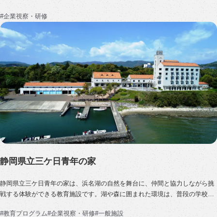
歴史を受け継ぐ全39駅の鉄道です。
企業視察・研修
沿線には、国登録有形文化財の駅舎や、昭和の面影を残す木造駅舎、湖畔の
自然景観など“日本の原風景” と呼ばれる景色が広がります。
所在地：浜松市天竜区二俣町阿蔵114-2
受付時間：9:00～17:00
お問合せ：053-925-22…
静岡県立三ケ日青年の家
静岡県立三ケ日青年の家は、浜名湖の自然を舞台に、仲間と協力しながら挑
戦する体験ができる教育施設です。湖や森に囲まれた環境は、普段の学校生
活では得られない集中した学びを生み出します。活動を通して、協力する姿
教育プログラム
企業視察・研修
一般施設
勢や自分の役割を見つける力が育ち、コミュニケーション力や自立心の成長