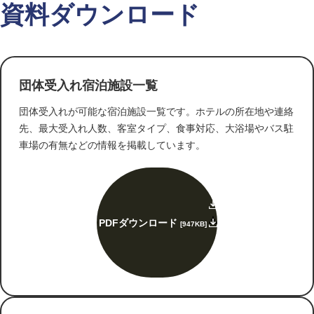
施設の安全注意について、指示に従うようお願いいたします。
資料ダウンロード
・参加者様のアレルギー等について、全行程内で注意を払…
団体受入れ宿泊施設一覧
団体受入れが可能な宿泊施設一覧です。ホテルの所在地や連絡
先、最大受入れ人数、客室タイプ、食事対応、大浴場やバス駐
車場の有無などの情報を掲載しています。
PDFダウンロード
[947KB]