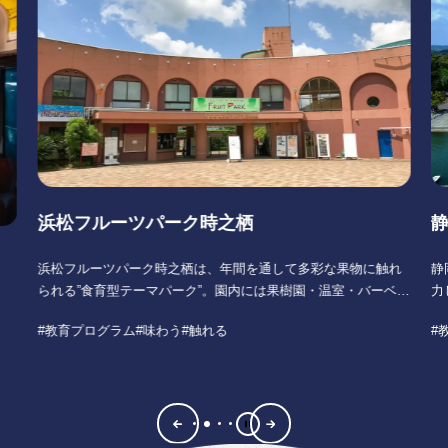
浜松フルーツパーク時之栖
浜松フルーツパーク時之栖は、年間を通して多彩な果物に触れ
静
られる”食育型テーマパーク”。園内には果樹園・温室・バーベキ
力
ューガーデンなどが広がり、農業、食、自然体験をテーマにし
れ
教育プログラム
味わう
触れる
た教育旅行に最適な学びの場です。
み
旧
団体受入れは一部に限られるものの、いちご狩り、果物収穫体
け
験、バーベキューなど学校団体や募集型旅行で活用できるプロ
り
造
グラムが揃っています。
き
広
所在地： 浜松市浜名区都田町4263-1
所
営業時間：…