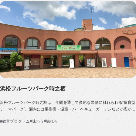
につながります。自然の中での体験が、子どもたちの新しい気づきを引き出
す場となっています。
所在地： 浜松市浜名区三ヶ日町都…
浜松フルーツパーク時之栖
浜松フルーツパーク時之栖は、年間を通して多彩な果物に触れられる”食育型
テーマパーク”。園内には果樹園・温室・バーベキューガーデンなどが広が
り、農業、食、自然体験をテーマにした教育旅行に最適な学びの場です。
教育プログラム
味わう
触れる
団体受入れは一部に限られるものの、いちご狩り、果物収穫体験、バーベキ
ューなど学校団体や募集型旅行で活用できるプログラムが揃っています。
所在地： 浜松市浜名区都田町4263-1