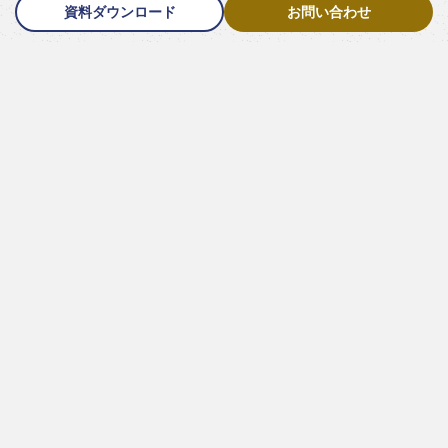
資料ダウンロード
お問い合わせ
Downloads
資料ダウンロード
団体受入れ宿泊施設一覧
団体受入れが可能な宿泊施設一覧です。ホテルの所在地や連絡
先、最大受入れ人数、客室タイプ、食事対応、大浴場やバス駐
車場の有無などの情報を掲載しています。
PDFダウンロード
[947KB]