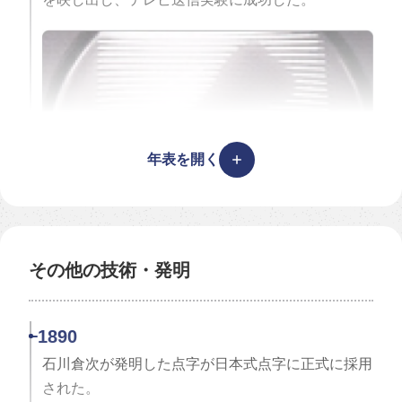
日本楽器製造（株）浜名工場（現ヤマハ発動機）が
赤トンボと呼ばれたオートバイ「YA1」を開発。
鈴木自動車工場（株）（現スズキ）が軽四輪車「ス
ズライト」を発売。
年表を開く
その他の技術・発明
1928
1890
堀内勝次郎の研究により、旭写真工業（株）が国産
ロールフィルム第1号「菊フィルム」を発表した。
石川倉次が発明した点字が日本式点字に正式に採用
された。