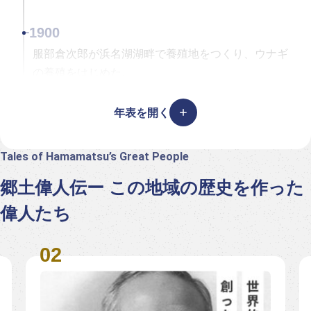
1963
1935
本田技研工業が軽四輪トラックを発表した。
1900
高柳健次郎が世界に先駆けて全電子方式テレビジョ
ンを完成させた。
服部倉次郎が浜名湖湖畔で養殖地をつくり、ウナギ
の養殖をはじめた。
1956
年表を開く
1921
堀内平八郎の研究により浜松テレビ（株）（現浜松
ホトニクス）が、光電子倍増管を開発。
松島保平が金平糖製造機を生み出した。
Tales of Hamamatsu’s Great People
1922
郷土偉人伝ー この地域の歴史を作った
福永浅雄国産初の本格的旅客機「天竜10号」を完
偉人たち
成させた。
1966
鈴木健治がつくった（株）遠州軽合金国産初のアル
ミホイールを開発した。