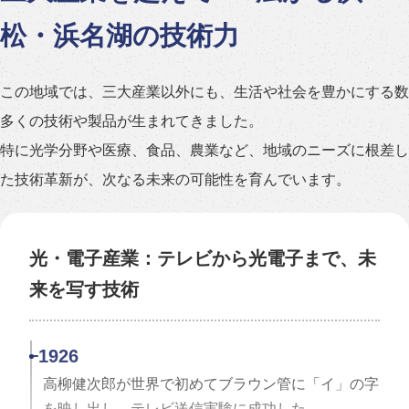
山葉寅楠が国産ピアノ第一号を完成させた。
松・浜名湖の技術力
1902
この地域では、三大産業以外にも、生活や社会を豊かにする数
日本楽器製造（株）（現ヤマハ）が国産初の電子オ
多くの技術や製品が生まれてきました。
ルガンを開発した。
特に光学分野や医療、食品、農業など、地域のニーズに根差し
た技術革新が、次なる未来の可能性を育んでいます。
光・電子産業：テレビから光電子まで、未
来を写す技術
1952
鈴木式織機（株）（現スズキ）がオートバイの「パ
ワーフリー号」を発売。
1926
高柳健次郎が世界で初めてブラウン管に「イ」の字
1955
を映し出し、テレビ送信実験に成功した。