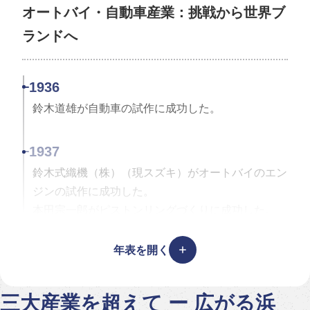
オートバイ・自動車産業：挑戦から世界ブ
ランドへ
1899
河合小市が「ピアノアクション」を発明した。
1936
鈴木道雄が自動車の試作に成功した。
1937
鈴木式織機（株）（現スズキ）がオートバイのエン
ジンの試作に成功した。
本田宗一郎がピストンリングづくりに成功した。
年表を開く
1946
本田技研研究所が自転車用補助エンジンを開発し
た。（通常バタバタと言われていた）
三大産業を超えて ー 広がる浜
1900