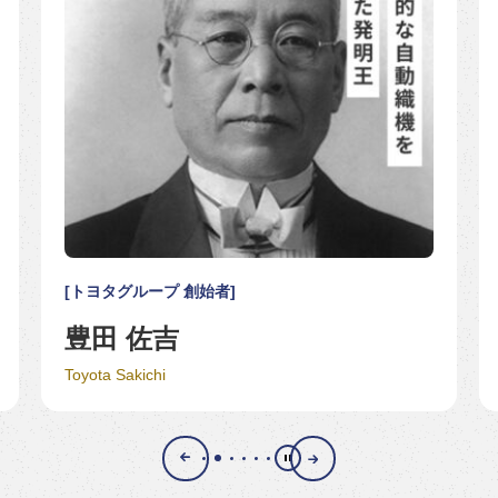
1926
メロン栽培で西尾良一が温室用ボイラーを完全燃焼
トヨタグループ 創始者
装置を開発した。
豊田 佐吉
1950
Toyota Sakichi
杉浦睦夫が世界初の胃カメラを発明した。
1971