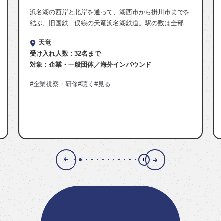
浜名湖の西岸と北岸を通って、湖西市から掛川市までを
結ぶ、旧国鉄二俣線の天竜浜名湖鉄道。駅の数は全部で
39駅あり、沿線の車窓風景を楽しんだり、国の登録有形
天竜
文化財となっている駅舎を見たり、駅舎併設店舗が人…
受け入れ人数：
32名まで
対象：
企業・一般団体
海外インバウンド
企業視察・研修
聴く
見る